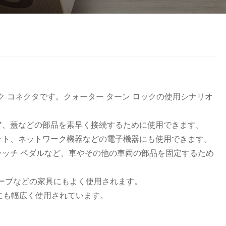
Nederlands
ภาษาไทย
Polski
한국어
Svenska
 コネクタです。クォーター ターン ロックの使用シナリオ
magyar
ア、蓋などの部品を素早く接続するために使用できます。
Malay
ット、ネットワーク機器などの電子機器にも使用できます。
クラッチ ペダルなど、車やその他の車両の部品を固定するため
বাংলা ভাষার
ドローブなどの家具にもよく使用されます。
Dansk
にも幅広く使用されています。
Suomi