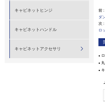
キャビネットヒンジ
前 :
ダ
次 :
キャビネットハンドル
ロ

キャビネットアクセサリ
ロ
よ
丸
か?
キ
に