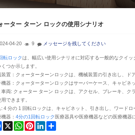
ォーター ターン ロックの使用シナリオ
024-04-20
9
メッセージを残してください
4回転ロック
は、幅広い使用シナリオに対応する一般的なクイック
いくつか示します。
械装置：クォーターターンロックは、機械装置の引き出し、ド
子機器：クォーターターンロックはサーバーケース、キャビネ
と車両: クォーター ターン ロックは、アクセル、ブレーキ、
使用できます。
具: 4 分の 1 回転ロックは、キャビネット、引き出し、ワー
療機器：
4分の1回転ロック
医療器具や医療機器などの医療機器
Facebook
X
WhatsApp
Pinterest
LinkedIn
Share