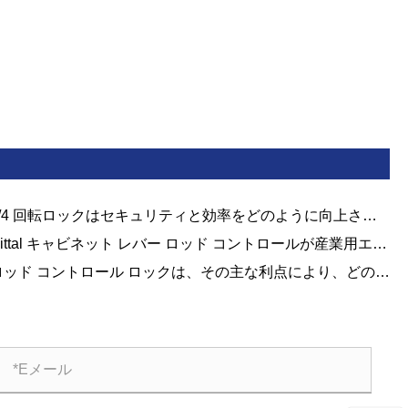
हिन्दी
1/4 回転ロックはセキュリティと効率をどのように向上させ
すか?
Rittal キャビネット レバー ロッド コントロールが産業用エン
ロージャの好ましい選択肢になっているのはなぜですか?
ロッド コントロール ロックは、その主な利点により、どのよ
にして制御および保護のシナリオに好まれるようになるので
ょうか?