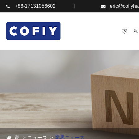
+86-17131056602
eric@cofiyh
家
私
家
ニュース
業界ニュース