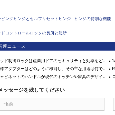
ンピングヒンジとセルフリセットヒンジ - ヒンジの特別な機能
ッドコントロールロックの長所と短所
関連ニュース
ッド制御ロックは産業用ドアのセキュリティと効率をどの
うに向上させますか?
ま
棒アダプターはどのように機能し、その主な用途は何です
ク
ャビネットのハンドルが現代のキッチンや家具のデザイン
重要なのはなぜですか?
う
し
メッセージを残してください