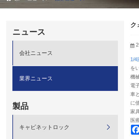
ク
ニュース
2
会社ニュース
1/
を
機
業界ニュース
電
車
に
製品
家
医

キャビネットロック